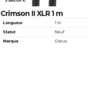
3 550.00 €
Crimson II XLR 1 m
Longueur
1 m
Statut
Neuf
Marque
Clarus