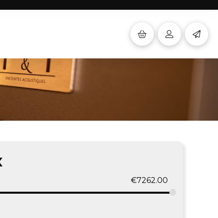
x
€
7262.00