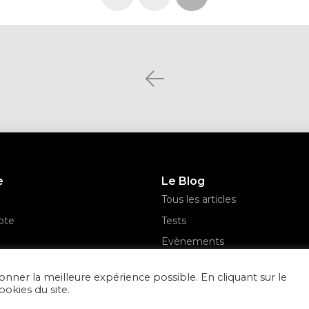
Prev
e
Le Blog
Tous les articles
pte
Tests
Evènements
n de la commande
News
onner la meilleure expérience possible. En cliquant sur le
ookies du site.