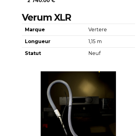
2 740.00 €
Verum XLR
Marque
Vertere
Longueur
1,15 m
Statut
Neuf
Découvrir