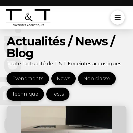
e Blog.
Actualités / News /
Blog
Toute l'actualité de T & T Enceintes acoustiques
Evènements
News
Non classé
Technique
Tests