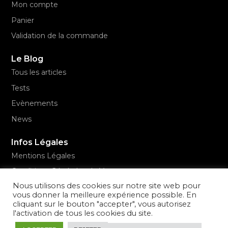
Mon compte
Panier
Validation de la commande
Le Blog
Tous les articles
Tests
Evènements
News
Infos Légales
Mentions Légales
Conditions Générales de Vente
Nous utilisons des cookies sur notre site web pour
Politique de confidentialité
vous donner la meilleure expérience possible. En
cliquant sur le bouton "accepter", vous autorisez
l'activation de tous les cookies du site.