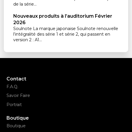
de la série...
Nouveaux produits à l’auditorium Février
2026
Soulnote La marque japonaise Soulnote renouvelle
l’intégralité des série 1 et série 2, qui passent en
version 2 : A1...
Contact
F.A.Q.
Savoir Faire
Portrait
Boutique
Boutique