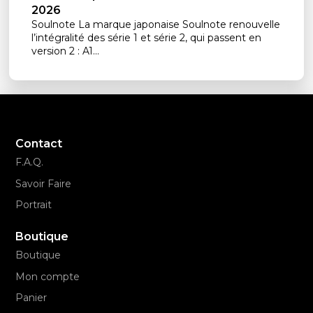
2026
Soulnote La marque japonaise Soulnote renouvelle
l’intégralité des série 1 et série 2, qui passent en
version 2 : A1...
Contact
F.A.Q.
Savoir Faire
Portrait
Boutique
Boutique
Mon compte
Panier