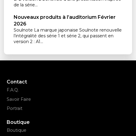
de la série...
Nouveaux produits à l’auditorium Février
2026
Soulnote La marque japonaise Soulnote renouvelle
l’intégralité des série 1 et série 2, qui passent en
version 2 : A1...
Contact
F.A.Q.
Savoir Faire
Portrait
Boutique
Boutique