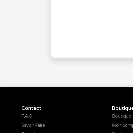
Contact
Boutiqu
F.A.Q.
Boutique
Savoir Faire
Mon com