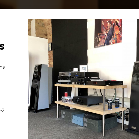
s
ans
-2
e