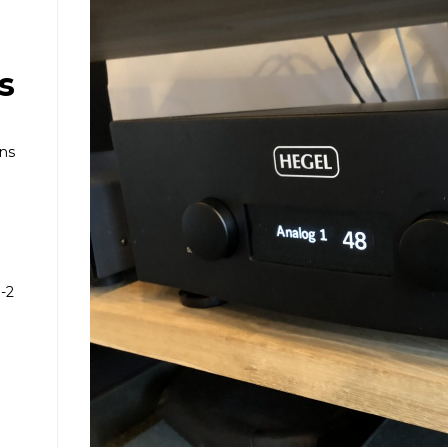
s
ans
-2
e