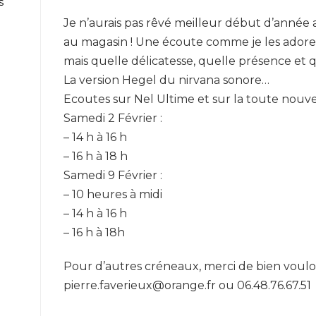
s
Je n’aurais pas rêvé meilleur début d’année 
au magasin ! Une écoute comme je les adore 
mais quelle délicatesse, quelle présence et
La version Hegel du nirvana sonore…
Ecoutes sur Nel Ultime et sur la toute nouve
Samedi 2 Février :
– 14 h à 16 h
– 16 h à 18 h
Samedi 9 Février :
– 10 heures à midi
– 14 h à 16 h
– 16 h à 18h
Pour d’autres créneaux, merci de bien voulo
pierre.faverieux@orange.fr ou 06.48.76.67.51