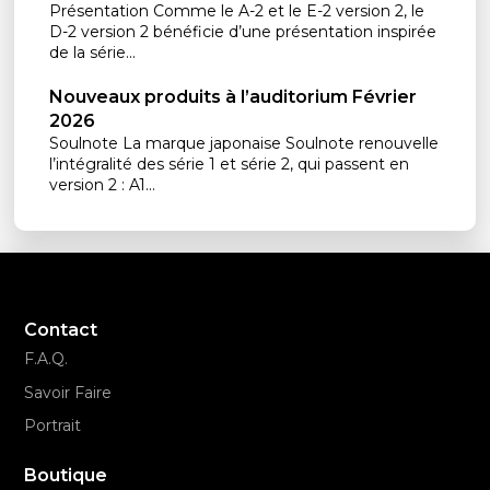
Présentation Comme le A-2 et le E-2 version 2, le
D-2 version 2 bénéficie d’une présentation inspirée
de la série...
Nouveaux produits à l’auditorium Février
2026
Soulnote La marque japonaise Soulnote renouvelle
l’intégralité des série 1 et série 2, qui passent en
version 2 : A1...
Contact
F.A.Q.
Savoir Faire
Portrait
Boutique