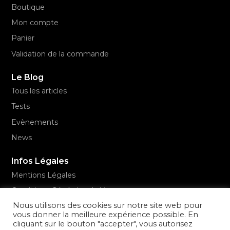
Boutique
Mon compte
Panier
Validation de la commande
Le Blog
Tous les articles
Tests
Evènements
News
Infos Légales
Mentions Légales
Conditions Générales de Vente
Nous utilisons des cookies sur notre site web pour
Politique de confidentialité
vous donner la meilleure expérience possible. En
cliquant sur le bouton "accepter", vous autorisez