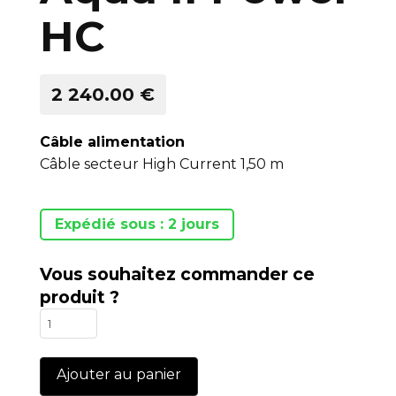
HC
2 240.00 €
Câble alimentation
Câble secteur High Current 1,50 m
Expédié sous : 2 jours
Vous souhaitez commander ce
produit ?
quantité
de
Aqua
Ajouter au panier
II