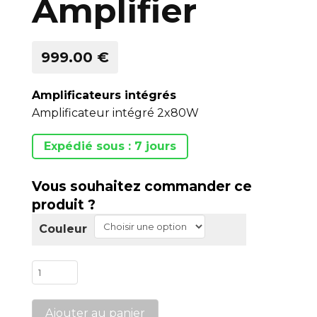
Amplifier
999.00 €
Amplificateurs intégrés
Amplificateur intégré 2x80W
Expédié sous : 7 jours
Vous souhaitez commander ce
produit ?
Couleur
quantité
de
Atessa
Ajouter au panier