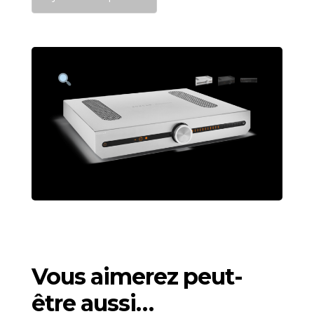
Integrated
Amplifier
Vous aimerez peut-
être aussi…