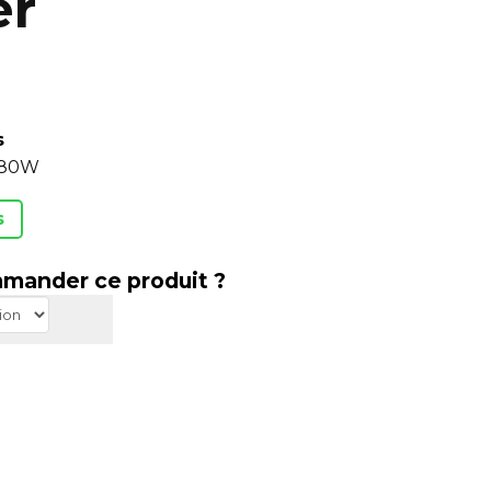
er
s
2x80W
s
mander ce produit ?