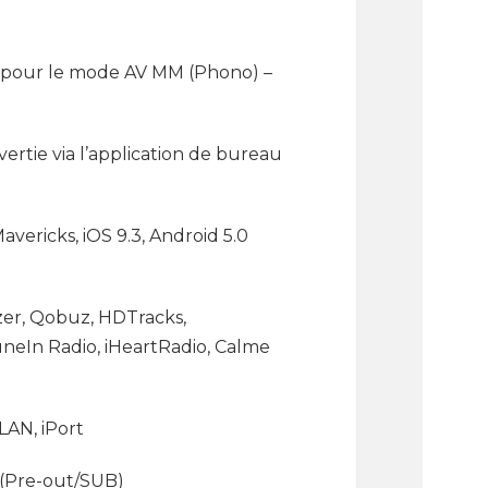
isé pour le mode AV MM (Phono) –
rtie via l’application de bureau
vericks, iOS 9.3, Android 5.0
zer, Qobuz, HDTracks,
uneIn Radio, iHeartRadio, Calme
LAN, iPort
e (Pre-out/SUB)