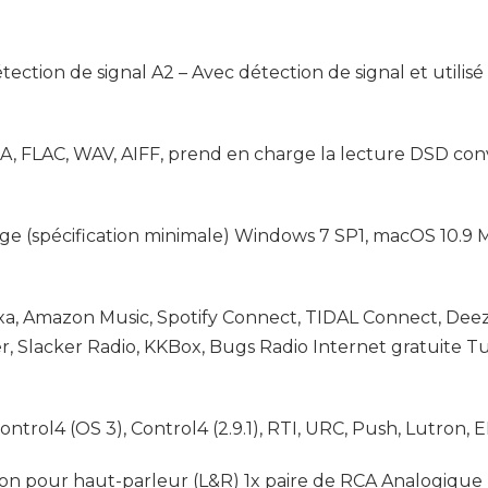
étection de signal A2 – Avec détection de signal et util
, FLAC, WAV, AIFF, prend en charge la lecture DSD conve
ge (spécification minimale) Windows 7 SP1, macOS 10.9 Ma
xa, Amazon Music, Spotify Connect, TIDAL Connect, Dee
, Slacker Radio, KKBox, Bugs Radio Internet gratuite T
ntrol4 (OS 3), Control4 (2.9.1), RTI, URC, Push, Lutron, E
iaison pour haut-parleur (L&R) 1x paire de RCA Analogiqu