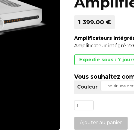
Amplifi
1 399.00 €
Amplificateurs intégré
Amplificateur intégré 
Expédié sous : 7 jour
Vous souhaitez com
Couleur
quantité
de
Atessa
Ajouter au panier
Streaming