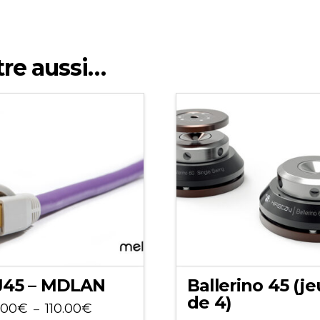
Amplifier
tre aussi…
J45 – MDLAN
Ballerino 45 (je
de 4)
Plage
.00
€
110.00
€
–
de