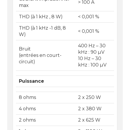
> 100 A
max
THD (à 1 kHz , 8 W)
< 0,001 %
THD (à 1 kHz -1 dB, 8
< 0,001 %
W)
400 Hz – 30
Bruit
kHz : 90 µV
(entrées en court-
10 Hz – 30
circuit)
kHz : 100 µV
Puissance
8 ohms
2 x 250 W
4 ohms
2 x 380 W
2 ohms
2 x 625 W