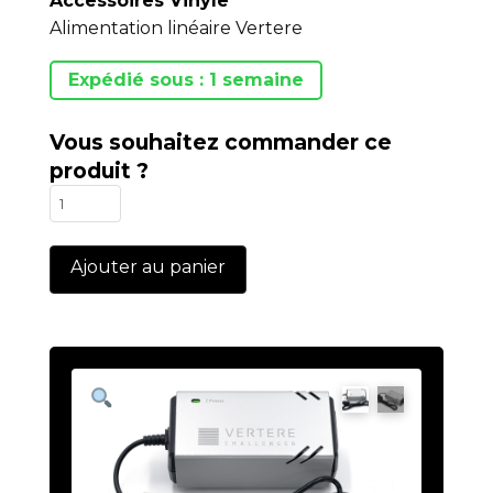
Accessoires Vinyle
Alimentation linéaire Vertere
Expédié sous : 1 semaine
Vous souhaitez commander ce
produit ?
quantité
de
Challenger
Ajouter au panier
DC
PSU