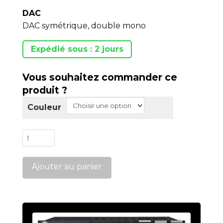
DAC
DAC symétrique, double mono
Expédié sous : 2 jours
Vous souhaitez commander ce
produit ?
Couleur
quantité
de
D-
Ajouter au panier
1
V2