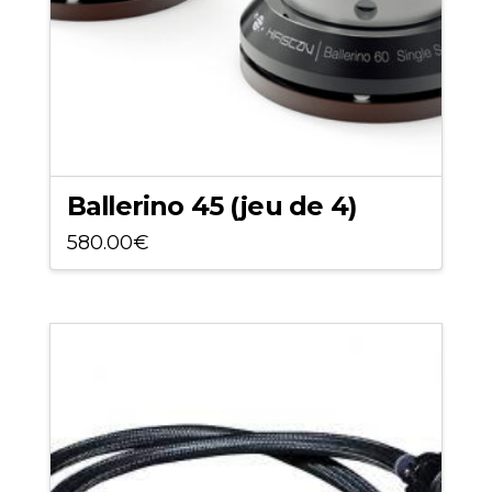
sur
la
page
du
produit
Ballerino 45 (jeu de 4)
580.00
€