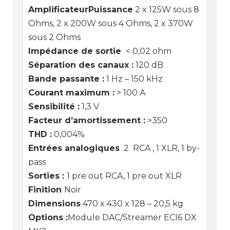
Amplificateur
Puissance
2 x 125W sous 8
Ohms, 2 x 200W sous 4 Ohms, 2 x 370W
sous 2 Ohms
Impédance de sortie
< 0,02 ohm
Séparation des canaux :
120 dB
Bande passante :
1 Hz – 150 kHz
Courant maximum :
> 100 A
Sensibilité :
1,3 V
Facteur d’amortissement :
>350
THD :
0,004%
Entrées analogiques
2 RCA , 1 XLR, 1 by-
pass
Sorties :
1 pre out RCA, 1 pre out XLR
Finition
Noir
Dimensions
470 x 430 x 128 – 20,5 kg
Options :
Module DAC/Streamer ECI6 DX