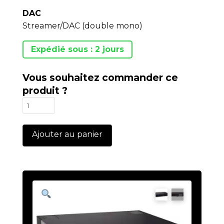
DAC
Streamer/DAC (double mono)
Expédié sous : 2 jours
Vous souhaitez commander ce
produit ?
quantité
de
ECM-
Ajouter au panier
1
MKII