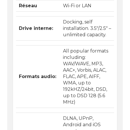
Réseau
Wi-Fi or LAN
Docking, self
Drive interne:
installation. 3.5″/2.5″ –
unlimited capacity.
All popular formats
including:
WAV/WAVE, MP3,
AAC+, Vorbis, ALAC,
Formats audio:
FLAC, APE, AIFF,
WMA, up to
192kHZ/24bit, DSD,
up to DSD 128 (5.6
MHz)
DLNA, UPnP,
Android and iOS