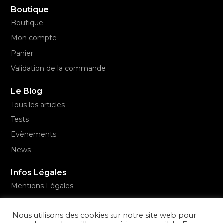
Boutique
Boutique
Mon compte
Panier
Validation de la commande
Le Blog
Tous les articles
Tests
Evènements
News
Infos Légales
Mentions Légales
Conditions Générales de Vente
Nous utilisons des cookies sur notre site web pour
Politique de confidentialité