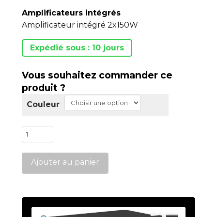
Amplificateurs intégrés
Amplificateur intégré 2x150W
Expédié sous : 10 jours
Vous souhaitez commander ce
produit ?
Couleur
quantité
de
IN300
Ajouter au panier
EVO