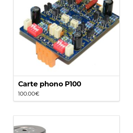
options
peuvent
être
choisies
sur
la
page
du
produit
Carte phono P100
100.00
€