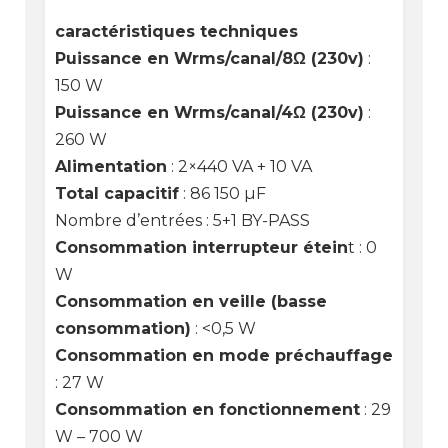
caractéristiques techniques
Puissance en Wrms/canal/8Ω (230v)
:
150 W
Puissance en Wrms/canal/4Ω (230v)
:
260 W
Alimentation
: 2×440 VA + 10 VA
Total capacitif
: 86 150 µF
Nombre d’entrées : 5+1 BY-PASS
Consommation interrupteur étein
t : 0
W
Consommation en veille (basse
consommation)
: <0,5 W
Consommation en mode préchauffage
: 27 W
Consommation en fonctionnement
: 29
W – 700 W