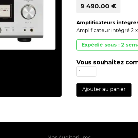
9 490.00 €
Amplificateurs intégré
Amplificateur intégré 2 
Expédié sous : 2 sem
Vous souhaitez com
quantité
de
L-
Ajouter au panier
507Z
Nos Auditoriums