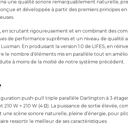
ainsi une qualité sonore remarquablement naturelle, presq
conçue et développée à partir des premiers principes en 
ieuses.
es, en scrutant rigoureusement et en combinant des com
ques de performance suprêmes et un niveau de qualité ad
 Luxman. En produisant la version 1.0 de LIFES, en réi
ire le nombre d’éléments mis en parallèle tout en amélio
éduite à moins de la moitié de notre système précédent.
e
guration push-pull triple parallèle Darlington à 3 étages
et 210 W + 210 W (4 Ω). La puissance de sortie élevée, co
rt une scène sonore naturelle, pleine d’énergie, pour pi
re ressortir le meilleur de ses caractéristiques.