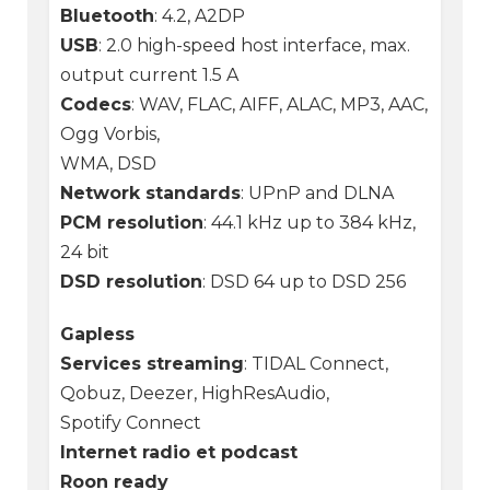
Bluetooth
: 4.2, A2DP
USB
: 2.0 high-speed host interface, max.
output current 1.5 A
Codecs
: WAV, FLAC, AIFF, ALAC, MP3, AAC,
Ogg Vorbis,
WMA, DSD
Network standards
: UPnP and DLNA
PCM resolution
: 44.1 kHz up to 384 kHz,
24 bit
DSD resolution
: DSD 64 up to DSD 256
Gapless
Services streaming
: TIDAL Connect,
Qobuz, Deezer, HighResAudio,
Spotify Connect
Internet radio et podcast
Roon ready