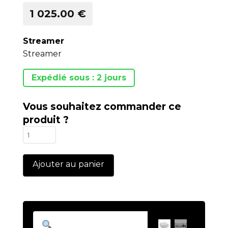
1 025.00 €
Streamer
Streamer
Expédié sous : 2 jours
Vous souhaitez commander ce
produit ?
quantité
de
Limetree
Ajouter au panier
Bridge
II