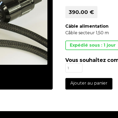
390.00 €
Câble alimentation
Câble secteur 1,50 m
Expédié sous : 1 jour
Vous souhaitez com
quantité
de
Mezzo
Ajouter au panier
Evo
secteur