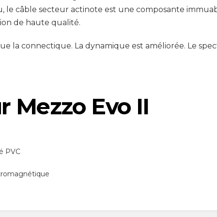
, le câble secteur actinote est une composante immuable
ion de haute qualité.
que la connectique. La dynamique est améliorée. Le spe
r Mezzo Evo II
olé PVC
ectromagnétique