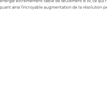
énergie extrêmement faible de seulement 8 W, ce qui r
iquant ainsi l’incroyable augmentation de la résolution p