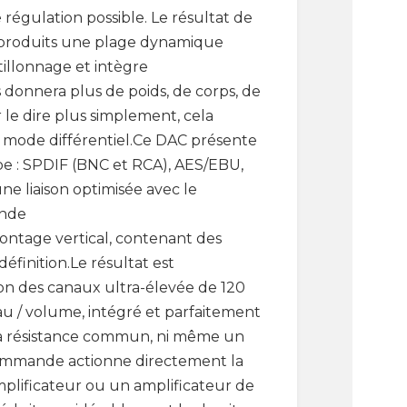
égulation possible. Le résultat de
s produits une plage dynamique
tillonnage et intègre
donnera plus de poids, de corps, de
 le dire plus simplement, cela
 mode différentiel.Ce DAC présente
pe : SPDIF (BNC et RCA), AES/EBU,
e liaison optimisée avec le
ande
ntage vertical, contenant des
éfinition.Le résultat est
ion des canaux ultra-élevée de 120
au / volume, intégré et parfaitement
e à résistance commun, ni même un
a commande actionne directement la
amplificateur ou un amplificateur de