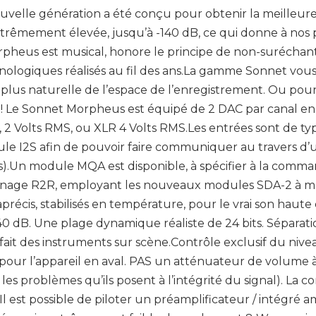
elle génération a été conçu pour obtenir la meilleure r
extrêmement élevée, jusqu’à -140 dB, ce qui donne à no
orpheus est musical, honore le principe de non-suréchan
ologiques réalisés au fil des ans.La gamme Sonnet vous 
 plus naturelle de l’espace de l’enregistrement. Ou pour
! Le Sonnet Morpheus est équipé de 2 DAC par canal en
 2 Volts RMS, ou XLR 4 Volts RMS.Les entrées sont de ty
e I2S afin de pouvoir faire communiquer au travers d’un
).Un module MQA est disponible, à spécifier à la comm
nnage R2R, employant les nouveaux modules SDA-2 à mo
récis, stabilisés en température, pour le vrai son haute d
40 dB. Une plage dynamique réaliste de 24 bits. Séparat
ait des instruments sur scène.Contrôle exclusif du nive
et pour l’appareil en aval. PAS un atténuateur de volum
 les problèmes qu’ils posent à l’intégrité du signal). L
 Il est possible de piloter un préamplificateur / intégré 