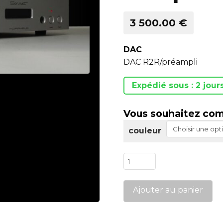
3 500.00 €
DAC
DAC R2R/préampli
Expédié sous : 2 jour
Vous souhaitez com
couleur
quantité
de
Morpheus
Ajouter au panier