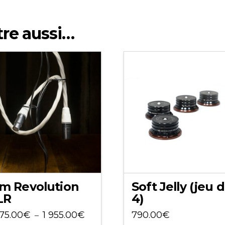
tre aussi…
im Revolution
Soft Jelly (jeu 
LR
4)
Plage
775.00
€
1 955.00
€
790.00
€
–
de