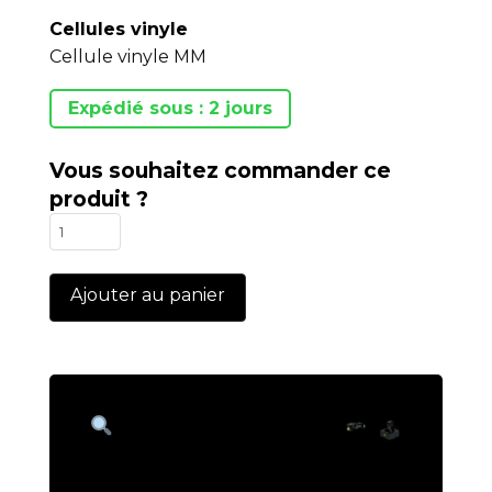
Cellules vinyle
Cellule vinyle MM
Expédié sous : 2 jours
Vous souhaitez commander ce
produit ?
quantité
de
MP-
Ajouter au panier
700