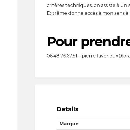
critères techniques, on assiste à u
Extrême donne accès à mon sens à 
Pour prendr
06.48.76.67.51 – pierre.faverieux@or
Details
Marque