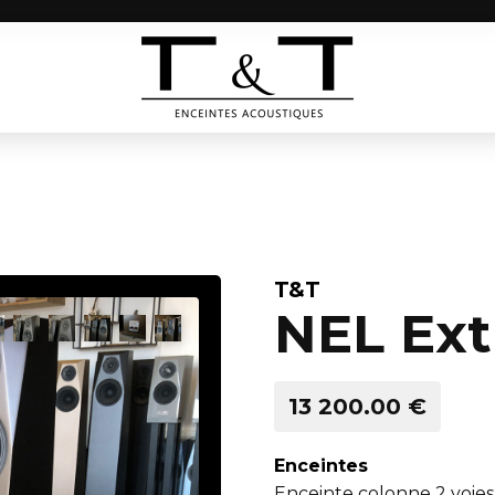
T&T
NEL Ex
13 200.00 €
Enceintes
Enceinte colonne 2 voies