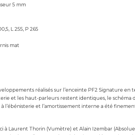
sseur 5 mm
0,5, L 255, P 265
ernis mat
eloppements réalisés sur l’enceinte PF2 Signature en te
sterie et les haut-parleurs restent identiques, le schéma
 à l’ébénisterie et l’amortissement interne a été finemen
i à Laurent Thorin (Vumètre) et Alain Izembar (Absolue