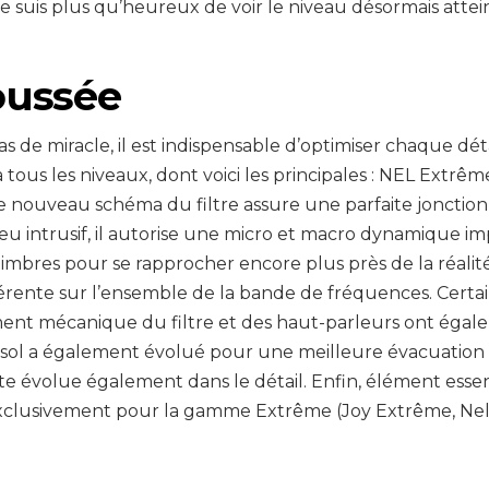
 je suis plus qu’heureux de voir le niveau désormais attei
oussée
pas de miracle, il est indispensable d’optimiser chaque dét
 tous les niveaux, dont voici les principales : NEL Extr
e nouveau schéma du filtre assure une parfaite jonction 
peu intrusif, il autorise une micro et macro dynamique 
imbres pour se rapprocher encore plus près de la réalité
érente sur l’ensemble de la bande de fréquences. Cert
t mécanique du filtre et des haut-parleurs ont égalem
u sol a également évolué pour une meilleure évacuation d
e évolue également dans le détail. Enfin, élément essent
xclusivement pour la gamme Extrême (Joy Extrême, Nel