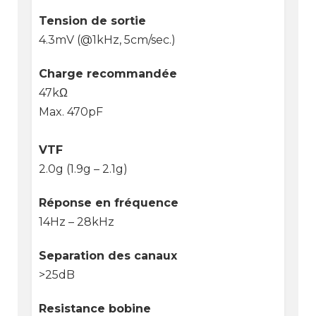
Tension de sortie
4.3mV (@1kHz, 5cm/sec.)
Charge recommandée
47kΩ
Max. 470pF
VTF
2.0g (1.9g – 2.1g)
Réponse en fréquence
14Hz – 28kHz
Separation des canaux
>25dB
Resistance bobine