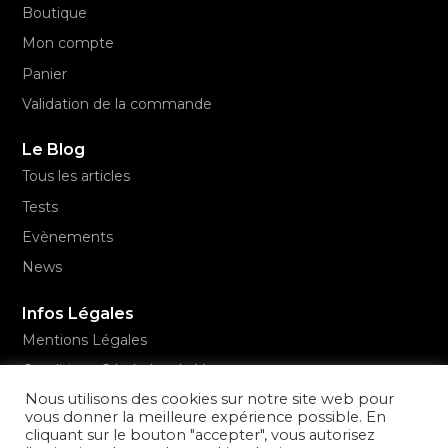
Boutique
Mon compte
Panier
Validation de la commande
Le Blog
Tous les articles
Tests
Evènements
News
Infos Légales
Mentions Légales
Conditions Générales de Vente
Nous utilisons des cookies sur notre site web pour
Politique de confidentialité
vous donner la meilleure expérience possible. En
cliquant sur le bouton "accepter", vous autorisez