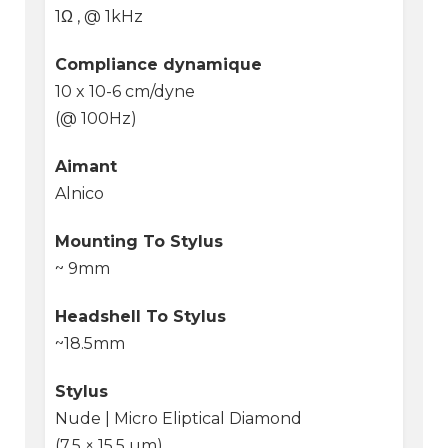
1Ω , @ 1kHz
Compliance dynamique
10 x 10-6 cm/dyne
(@ 100Hz)
Aimant
Alnico
Mounting To Stylus
~ 9mm
Headshell To Stylus
~18.5mm
Stylus
Nude | Micro Eliptical Diamond
(7.5 × 15.5 um)