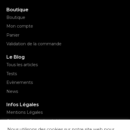
Boutique
Boutique
Mon compte
Panier
Validation de la commande
Le Blog
Tous les articles
Tests
Evènements
News
Infos Légales
Mentions Légales
Conditions Générales de Vente
Nous utilisons des cookies sur notre site web pour
Politique de confidentialité