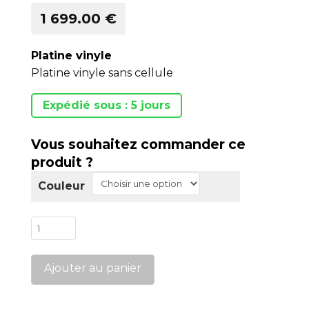
1 699.00 €
Platine vinyle
Platine vinyle sans cellule
Expédié sous : 5 jours
Vous souhaitez commander ce
produit ?
Couleur
quantité
de
Planar
Ajouter au panier
6
Neo