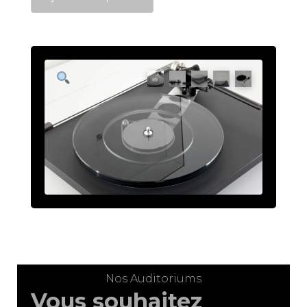
6
Neo
PSU
MK2
+
Nd7
Nos Auditoriums
Vous souhaitez