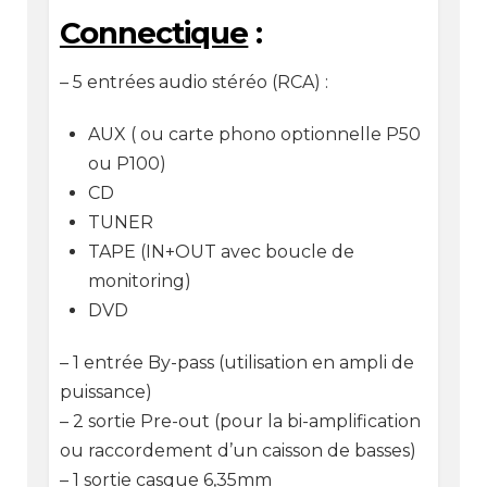
Connectique
:
– 5 entrées audio stéréo (RCA) :
AUX ( ou carte phono optionnelle P50
ou P100)
CD
TUNER
TAPE (IN+OUT avec boucle de
monitoring)
DVD
– 1 entrée By-pass (utilisation en ampli de
puissance)
– 2 sortie Pre-out (pour la bi-amplification
ou raccordement d’un caisson de basses)
– 1 sortie casque 6,35mm