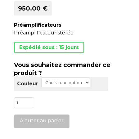
950.00 €
Préamplificateurs
Préamplificateur stéréo
Expédié sous : 15 jours
Vous souhaitez commander ce
produit ?
Couleur
quantité
de
PR200
Ajouter au panier
Signature