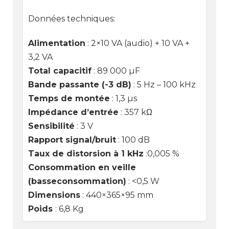
Données techniques:
Alimentation
: 2×10 VA (audio) + 10 VA +
3,2 VA
Total capacitif
: 89 000 µF
Bande passante (-3 dB)
: 5 Hz – 100 kHz
Temps de montée
: 1,3 µs
Impédance d’entrée
: 357 kΩ
Sensibilité
: 3 V
Rapport signal/bruit
: 100 dB
Taux de distorsion à 1 kHz
:0,005 %
Consommation en veille
(basse
consommation)
: <0,5 W
Dimensions
: 440×365×95 mm
Poids
: 6,8 Kg