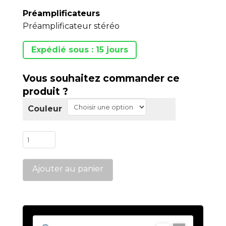
Préamplificateurs
Préamplificateur stéréo
Expédié sous : 15 jours
Vous souhaitez commander ce
produit ?
Couleur
quantité
de
PR300
Ajouter au panier
Evo