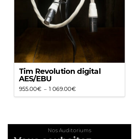
Tim Revolution digital
AES/EBU
Plage
955.00
€
1 069.00
€
–
de
Ce
prix :
955.00€
produit
à
a
1 069.00€
plusieurs
variations.
Nos Auditoriums
Les