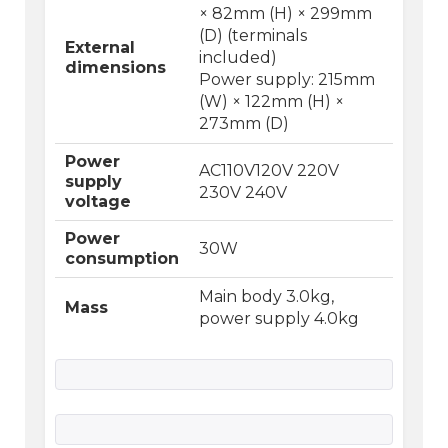
× 82mm (H) × 299mm
(D) (terminals
External
included)
dimensions
Power supply: 215mm
(W) × 122mm (H) ×
273mm (D)
Power
AC110V120V 220V
supply
230V 240V
voltage
Power
30W
consumption
Main body 3.0kg,
Mass
power supply 4.0kg