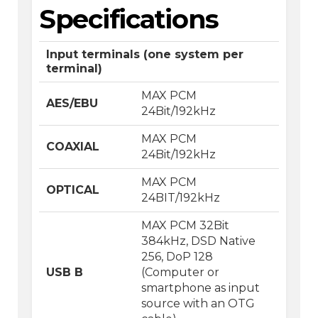
Specifications
Input terminals (one system per
terminal)
MAX PCM
AES/EBU
24Bit/192kHz
MAX PCM
COAXIAL
24Bit/192kHz
MAX PCM
OPTICAL
24BIT/192kHz
MAX PCM 32Bit
384kHz, DSD Native
256, DoP 128
USB B
(Computer or
smartphone as input
source with an OTG