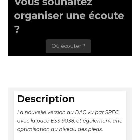
Vous souhaitez
options
organiser une écoute
peuvent
être
?
choisies
sur
Où écouter ?
la
page
du
produit
Description
La nouvelle version du DAC vu par SPEC,
avec la puce ESS 9038, et également une
optimisation au niveau des pieds.