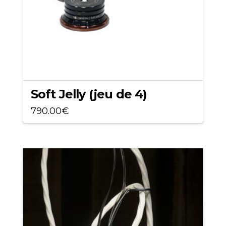
sur
la
page
du
produit
Soft Jelly (jeu de 4)
790.00
€