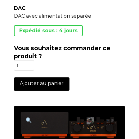
DAC
DAC avec alimentation séparée
Expédié sous : 4 jours
Vous souhaitez commander ce
produit ?
quantité
de
RMP-
Ajouter au panier
DAC3EX