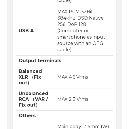
cable)
MAX PCM 32Bit
384kHz, DSD Native
256, DoP 128
USB A
(Computer or
smartphone as input
source with an OTG
cable)
Output terminals
Balanced
XLR （Fix
MAX 4.6 Vrms
out）
Unbalanced
RCA （VAR /
MAX 2.3 Vrms
Fix out）
Others
Main body: 215mm (W)