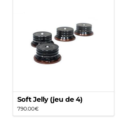
variations.
Les
options
peuvent
être
choisies
sur
la
page
du
produit
Soft Jelly (jeu de 4)
790.00
€