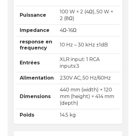
100 W × 2 (4Ω), 50 W ×
Puissance
2 (8Ω)
Impedance
4Ω-16Ω
response en
10 Hz – 30 kHz ±1dB
frequency
XLR input: 1 RCA
Entrées
inputs:3
Alimentation
230V AC, 50 Hz/60Hz
440 mm (width) × 120
Dimensions
mm (height) × 414 mm
(depth)
Poids
14.5 kg