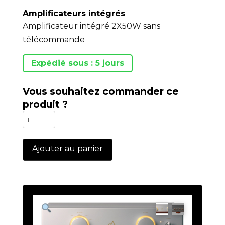
Amplificateurs intégrés
Amplificateur intégré 2X50W sans
télécommande
Expédié sous : 5 jours
Vous souhaitez commander ce
produit ?
quantité
de
RSA-
Ajouter au panier
V10