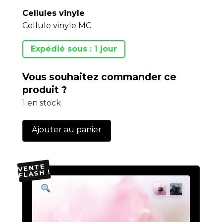
Cellules vinyle
Cellule vinyle MC
Expédié sous : 1 jour
Vous souhaitez commander ce
produit ?
1 en stock
quantité
Ajouter au panier
de
SL
VENTE
FLASH !