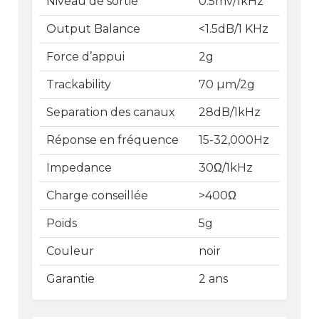
Niveau de sortie
0.5mv/1kHz
Output Balance
<1.5dB/1 KHz
Force d’appui
2g
Trackability
70 µm/2g
Separation des canaux
28dB/1kHz
Réponse en fréquence
15-32,000Hz
Impedance
30Ω/1kHz
Charge conseillée
>400Ω
Poids
5g
Couleur
noir
Garantie
2 ans