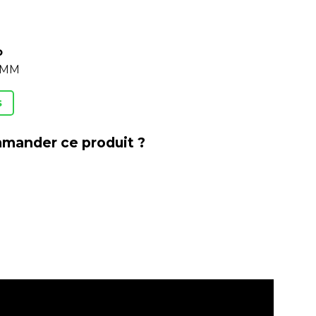
o
o MM
s
mander ce produit ?