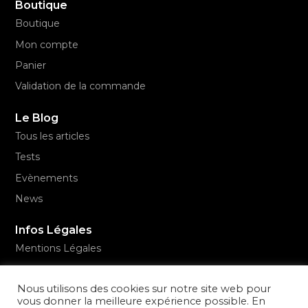
Boutique
Boutique
Mon compte
Panier
Validation de la commande
Le Blog
Tous les articles
Tests
Evènements
News
Infos Légales
Mentions Légales
Conditions Générales de Vente
Nous utilisons des cookies sur notre site web pour
Politique de confidentialité
vous donner la meilleure expérience possible. En