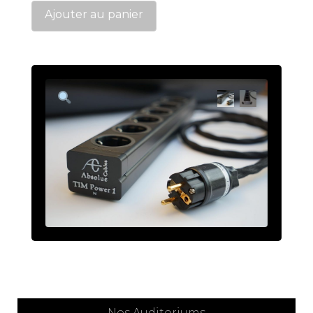
Tim-
Ajouter au panier
Power
1
–
4
Nos Auditoriums