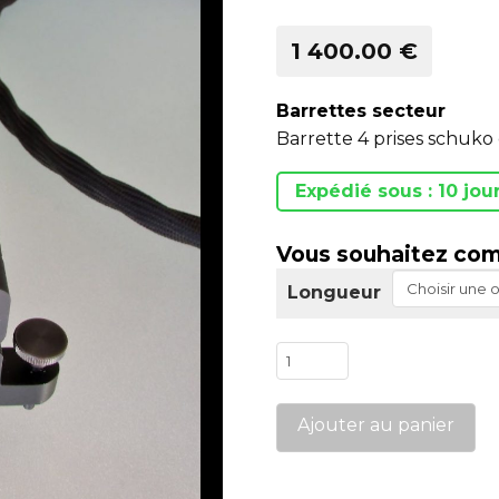
1 400.00 €
Barrettes secteur
Barrette 4 prises schuko 
Expédié sous : 10 jou
Vous souhaitez com
Longueur
quantité
de
Tim-
Ajouter au panier
Power
2