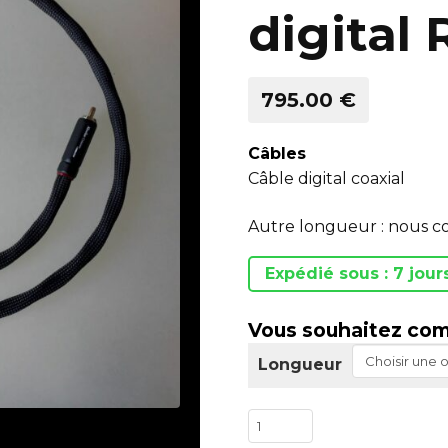
digital
795.00 €
Câbles
Câble digital coaxial
Autre longueur : nous c
Expédié sous : 7 jour
Vous souhaitez com
Longueur
quantité