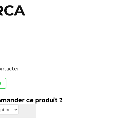
 RCA
ontacter
s
mander ce produit ?