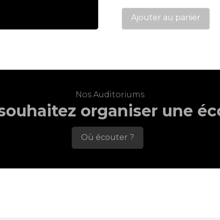
de
Tim
Ajouter au panier
Revolution
digital
RCA
Nos Auditoriums
souhaitez organiser une éc
Où écouter ?