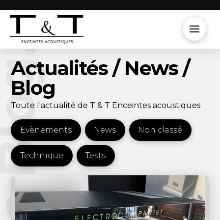
e Blog.
Actualités / News /
Blog
Toute l'actualité de T & T Enceintes acoustiques
Evènements
News
Non classé
Technique
Tests