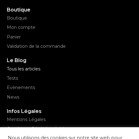
Boutique
Boutique
Mon compte
Panier
Validation de la commande
Le Blog
Tous les articles
Tests
Evènements
News
Infos Légales
Mentions Légales
Conditions Générales de Vente
Nous utilisons des cookies sur notre site web pour
Politique de confidentialité