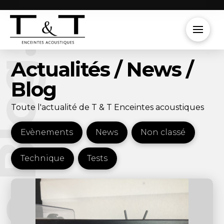
e Blog.
Actualités / News /
Blog
Toute l'actualité de T & T Enceintes acoustiques
Evènements
News
Non classé
Technique
Tests