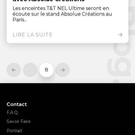
Le Blo
Les enceintes T&T NEL Ultime seront en
écoute sur le stand Absolue Créations au
Paris...
LIRE LA SUITE
…
8
Prev
Next
Contact
F.A.Q.
Savoir Faire
Portrait