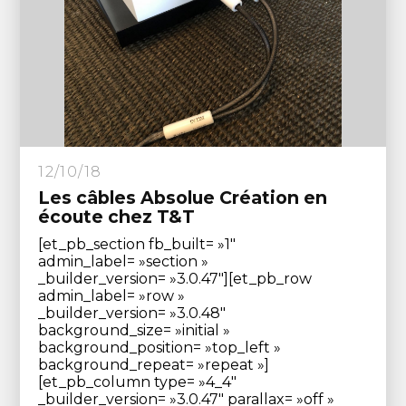
12/10/18
Les câbles Absolue Création en
écoute chez T&T
[et_pb_section fb_built= »1″
admin_label= »section »
_builder_version= »3.0.47″][et_pb_row
admin_label= »row »
_builder_version= »3.0.48″
background_size= »initial »
background_position= »top_left »
background_repeat= »repeat »]
[et_pb_column type= »4_4″
_builder_version= »3.0.47″ parallax= »off »