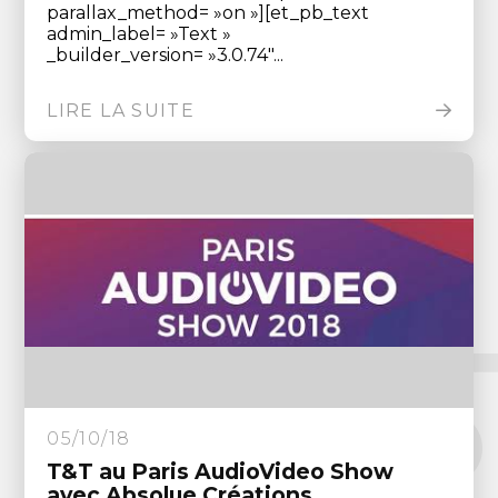
parallax_method= »on »][et_pb_text
admin_label= »Text »
_builder_version= »3.0.74″...
LIRE LA SUITE
05/10/18
T&T au Paris AudioVideo Show
avec Absolue Créations