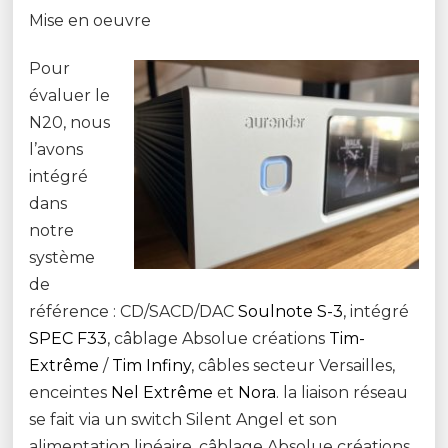
Mise en oeuvre
Pour
évaluer le
N20, nous
l’avons
intégré
dans
notre
système
de
référence : CD/SACD/DAC
Soulnote S-3
, intégré
SPEC F33
, câblage Absolue créations
Tim-
Extrême
/
Tim Infiny
, câbles secteur Versailles,
enceintes
Nel Extrême
et
Nora
. la liaison réseau
se fait via un switch Silent Angel et son
alimentation linéaire, câblage Absolue créations