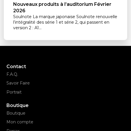
Nouveaux produits à l’auditorium Février
2026
Soulnote La marque japonaise Soulnote renouvelle
l’intégralité des série 1 et série 2, qui passent en
version 2 : A1...
Contact
F.A.Q.
Savoir Faire
Portrait
Boutique
Boutique
Mon compte
Panier