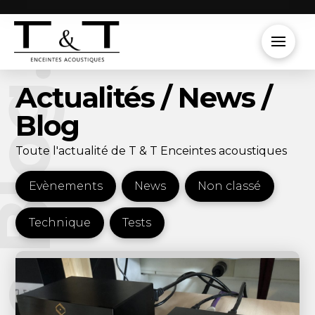
e Blog.
Actualités / News /
Blog
Toute l'actualité de T & T Enceintes acoustiques
Evènements
News
Non classé
Technique
Tests