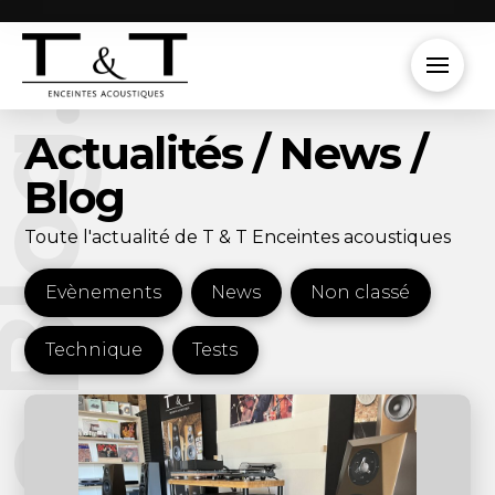
e Blog.
Actualités / News /
Blog
Toute l'actualité de T & T Enceintes acoustiques
Evènements
News
Non classé
Technique
Tests